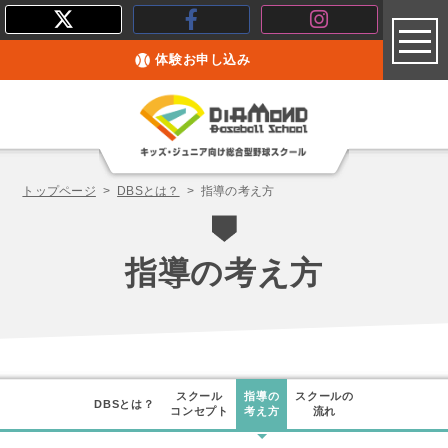
toggl
体験お申し込み
トップページ
DBSとは？
指導の考え方
指導の考え方
スクール
指導の
スクールの
DBSとは？
コンセプト
考え方
流れ