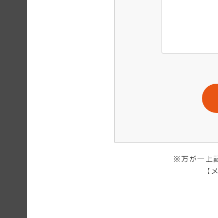
※万が一上
【