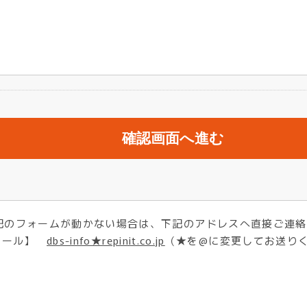
記のフォームが動かない場合は、下記のアドレスへ直接ご連絡
メール】
dbs-info★repinit.co.jp
（★を@に変更してお送り