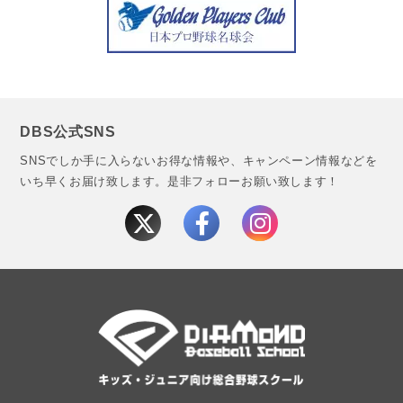
DBS公式SNS
SNSでしか手に入らないお得な情報や、キャンペーン情報などを
いち早くお届け致します。
是非フォローお願い致します！