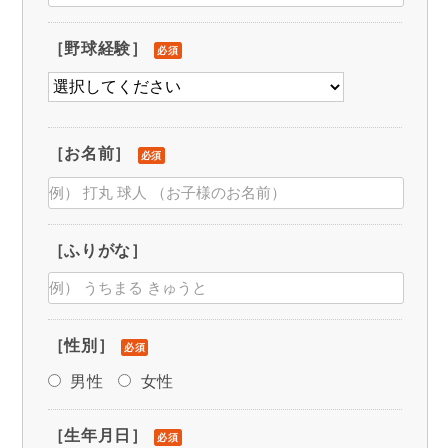
［野球経験］
必須
［お名前］
必須
［ふりがな］
［性別］
必須
男性
女性
［生年月日］
必須